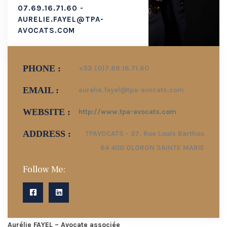
07.69.16.71.60 -
AURELIE.FAYEL@TPA-
AVOCATS.COM
PHONE :
+33 (0)7.69.16.71.60
EMAIL :
aurelie.fayel@tpa-avocats.com
WEBSITE :
http://www.tpa-avocats.com
ADDRESS :
TPAVOCATS - 37, Rue Louis Barthou
64 400 OLORON SAINTE MARIE
Follow Me:
Aurélie FAYEL – Avocate associée