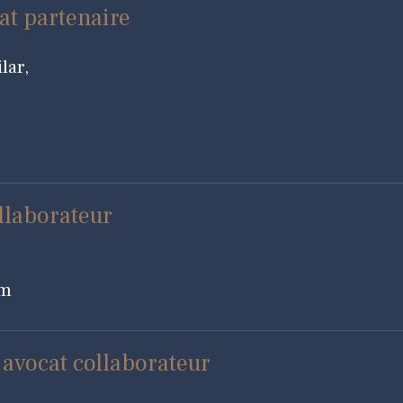
t partenaire
lar,
llaborateur
om
vocat collaborateur