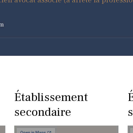
ien avocat associé (a arrêté la professi
om
Établissement
secondaire