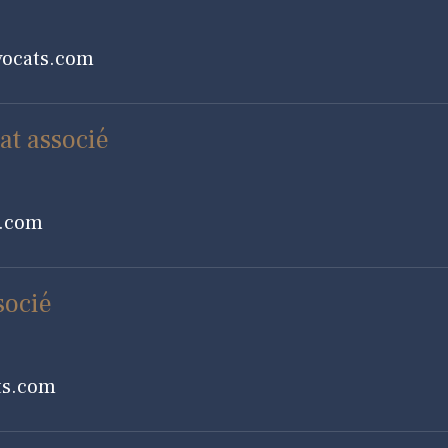
avocats.com
at associé
s.com
socié
ats.com