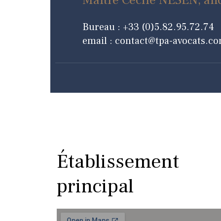
Maître Cécile NESEN, anc
Bureau : +33 (0)5.82.95.72.74
email : contact@tpa-avocats.c
Établissement
principal