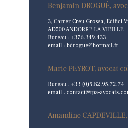
Benjamin DROGUÉ, avoca
3, Carrer Creu Grossa, Edifici Vi
AD500 ANDORRE LA VIEILLE
Bureau : +376.349.433
email : bdrogue@hotmail.fr
Marie PEYROT, avocat co
Bureau : +33 (0)5.82.95.72.74
email : contact@tpa-avocats.c
Amandine CAPDEVILLE, a