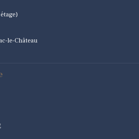
 étage)
ac-le-Château
e
E