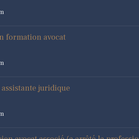
om
n formation avocat
om
ssistante juridique
om